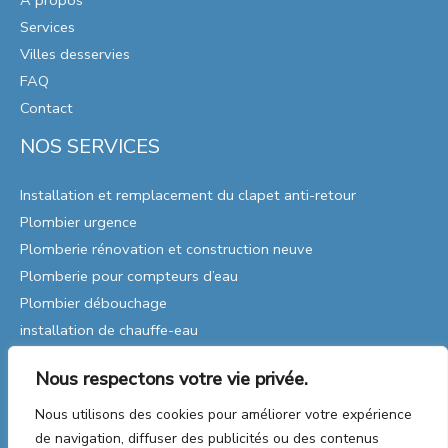
À propos
Services
Villes desservies
FAQ
Contact
NOS SERVICES
Installation et remplacement du clapet anti-retour
Plombier urgence
Plomberie rénovation et construction neuve
Plomberie pour compteurs d’eau
Plombier débouchage
installation de chauffe-eau
Remplacement de pompes
Nous respectons votre vie privée.
Réparations de plomberie
Plomberie Industrielle
Nous utilisons des cookies pour améliorer votre expérience
de navigation, diffuser des publicités ou des contenus