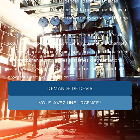
de la complexité et des exigences spécifiques de ces
environnements, qui comprennent la gestion de fluides à
haute pression, à des températures élevées et l’utilisation
de substances chimiques.
Chez Plomberie JG inc., nous nous engageons à offrir des
solutions complètes en plomberie industrielle à Chambly,
en nous adaptant aux besoins spécifiques de chaque client.
Notre expérience couvre des systèmes d’alimentation
jusqu’à des systèmes complexes de refroidissement, de
processus et de climatisation.
DEMANDE DE DEVIS
VOUS AVEZ UNE URGENCE !