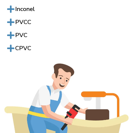
Inconel
PVCC
PVC
CPVC