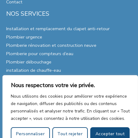
Contact
NOS SERVICES
Installation et remplacement du clapet anti-retour
Plombier urgence
Plomberie rénovation et construction neuve
Plomberie pour compteurs d’eau
Plombier débouchage
installation de chauffe-eau
Remplacement de pompes
Nous respectons votre vie privée.
Réparations de plomberie
Plomberie Industrielle
Nous utilisons des cookies pour améliorer votre expérience
de navigation, diffuser des publicités ou des contenus
personnalisés et analyser notre trafic. En cliquant sur « Tout
accepter », vous consentez à notre utilisation des cookies.
Copyright © 2026 Plomberie | Web & SEO par
Personnaliser
Tout rejeter
Accepter tout