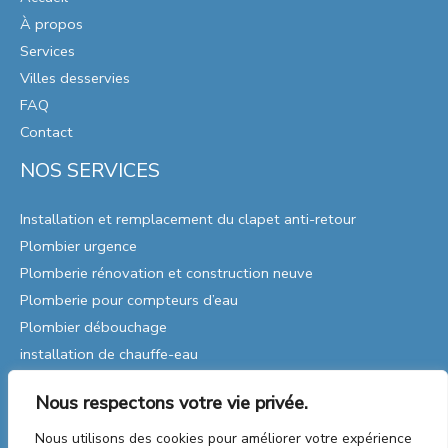
À propos
Services
Villes desservies
FAQ
Contact
NOS SERVICES
Installation et remplacement du clapet anti-retour
Plombier urgence
Plomberie rénovation et construction neuve
Plomberie pour compteurs d’eau
Plombier débouchage
installation de chauffe-eau
Remplacement de pompes
Nous respectons votre vie privée.
Réparations de plomberie
Plomberie Industrielle
Nous utilisons des cookies pour améliorer votre expérience