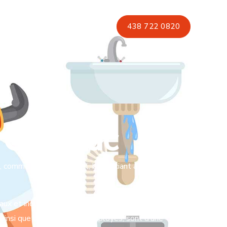
servies
FAQ
Contact
438 722 0820
 Candiac
 commercial et industriel, bénéficiant à nos clients
aux et industriels. Nous reconnaissons vos
 ainsi que la sécurité des employés, sont d’une