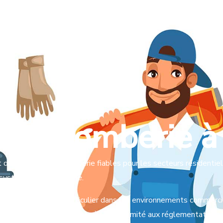
Accueil
À propos
Services
Villes des
 de plomberie à
 des services de plomberie fiables pour les secteurs résidentiel,
urs systèmes de plomberie.
lomberie fiable, en particulier dans les environnements commerci
rations est essentielle, et où la conformité aux réglementations,