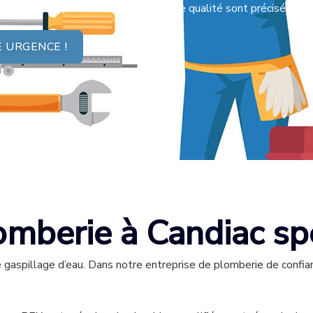
 convaincus que nos services de haute qualité sont précisément
 URGENCE !
omberie à Candiac sp
 gaspillage d’eau. Dans notre entreprise de plomberie de confian