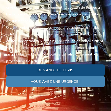
de la complexité et des exigences spécifiques de ces
environnements, qui comprennent la gestion de fluides à
haute pression, à des températures élevées et l’utilisation
de substances chimiques.
Chez Plomberie JG inc., nous nous engageons à offrir des
solutions complètes en plomberie industrielle à La Prairie,
en nous adaptant aux besoins spécifiques de chaque client.
Notre expérience couvre des systèmes d’alimentation
jusqu’à des systèmes complexes de refroidissement, de
processus et de climatisation.
DEMANDE DE DEVIS
VOUS AVEZ UNE URGENCE !