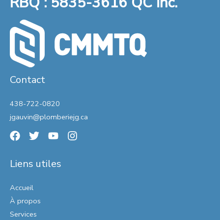
RBQ : 5835-3616 QC inc.
Contact
438-722-0820
jgauvin@plomberiejg.ca
Liens utiles
Accueil
À propos
Services