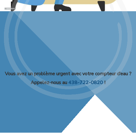
Vous avez un problème urgent avec votre compteur d’eau ?
Appelez-nous au
438-722-0820
!