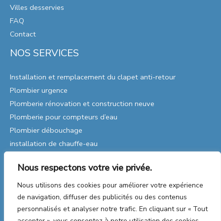
Villes desservies
FAQ
Contact
NOS SERVICES
Installation et remplacement du clapet anti-retour
Plombier urgence
Plomberie rénovation et construction neuve
Plomberie pour compteurs d’eau
Plombier débouchage
installation de chauffe-eau
Remplacement de pompes
Nous respectons votre vie privée.
Réparations de plomberie
Plomberie Industrielle
Nous utilisons des cookies pour améliorer votre expérience
de navigation, diffuser des publicités ou des contenus
personnalisés et analyser notre trafic. En cliquant sur « Tout
accepter », vous consentez à notre utilisation des cookies.