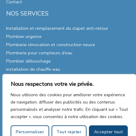
Contact
NOS SERVICES
Installation et remplacement du clapet anti-retour
Plombier urgence
Plomberie rénovation et construction neuve
Plomberie pour compteurs d’eau
Plombier débouchage
installation de chauffe-eau
Remplacement de pompes
Nous respectons votre vie privée.
Réparations de plomberie
Plomberie Industrielle
Nous utilisons des cookies pour améliorer votre expérience
de navigation, diffuser des publicités ou des contenus
personnalisés et analyser notre trafic. En cliquant sur « Tout
accepter », vous consentez à notre utilisation des cookies.
Copyright © 2026 Plomberie | Web & SEO par
Personnaliser
Tout rejeter
Accepter tout